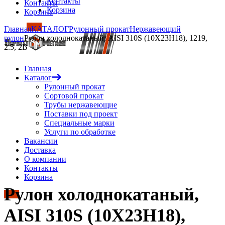
Контакты
Контакты
Корзина
Корзина
Главная
КАТАЛОГ
Рулонный прокат
Нержавеющий
рулон
Рулон холоднокатаный, AISI 310S (10Х23Н18), 1219,
2.5, 2B
Главная
Каталог
Рулонный прокат
Сортовой прокат
Трубы нержавеющие
Поставки под проект
Специальные марки
Услуги по обработке
Вакансии
Доставка
О компании
Контакты
Корзина
Рулон холоднокатаный,
AISI 310S (10Х23Н18),