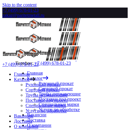
Skip to the content
+7 (499) 678-01-23
zakaz@paritetmetall.ru
Телефон:
+7 (499) 678-01-23
+7 (499) 678-01-23
Главная
Главная
Каталог
Каталог
Рулонный прокат
Рулонный прокат
Сортовой прокат
Сортовой прокат
Трубы нержавеющие
Трубы нержавеющие
Поставки под проект
Поставки под проект
Специальные марки
Специальные марки
Услуги по обработке
Услуги по обработке
Вакансии
Вакансии
Доставка
Доставка
О компании
О компании