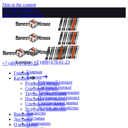
Skip to the content
+7 (499) 678-01-23
zakaz@paritetmetall.ru
Телефон:
+7 (499) 678-01-23
+7 (499) 678-01-23
Главная
Главная
Каталог
Каталог
Рулонный прокат
Рулонный прокат
Сортовой прокат
Сортовой прокат
Трубы нержавеющие
Трубы нержавеющие
Поставки под проект
Поставки под проект
Специальные марки
Специальные марки
Услуги по обработке
Услуги по обработке
Вакансии
Вакансии
Доставка
Доставка
О компании
О компании