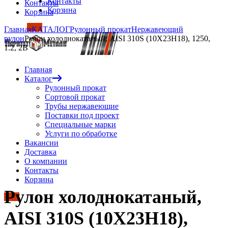
Контакты
Контакты
Корзина
Корзина
Главная
КАТАЛОГ
Рулонный прокат
Нержавеющий
рулон
Рулон холоднокатаный, AISI 310S (10Х23Н18), 1250,
1.2, 2B
Главная
Каталог
Рулонный прокат
Сортовой прокат
Трубы нержавеющие
Поставки под проект
Специальные марки
Услуги по обработке
Вакансии
Доставка
О компании
Контакты
Корзина
Рулон холоднокатаный,
AISI 310S (10Х23Н18),