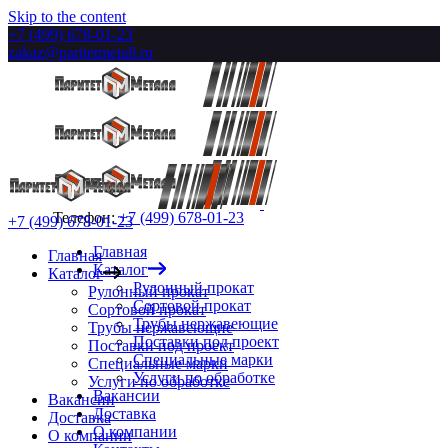
Skip to the content
+7 (499) 678-01-23
zakaz@paritetmetall.ru
Телефон:
+7 (499) 678-01-23
+7 (499) 678-01-23
Главная
Главная
Каталог
Каталог
Рулонный прокат
Рулонный прокат
Сортовой прокат
Сортовой прокат
Трубы нержавеющие
Трубы нержавеющие
Поставки под проект
Поставки под проект
Специальные марки
Специальные марки
Услуги по обработке
Услуги по обработке
Вакансии
Вакансии
Доставка
Доставка
О компании
О компании