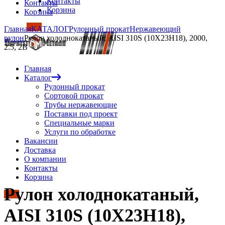
Контакты
Контакты
Корзина
Корзина
Главная
КАТАЛОГ
Рулонный прокат
Нержавеющий
рулон
Рулон холоднокатаный, AISI 310S (10Х23Н18), 2000,
2.5, 2B
Главная
Каталог
Рулонный прокат
Сортовой прокат
Трубы нержавеющие
Поставки под проект
Специальные марки
Услуги по обработке
Вакансии
Доставка
О компании
Контакты
Корзина
Рулон холоднокатаный,
AISI 310S (10Х23Н18),