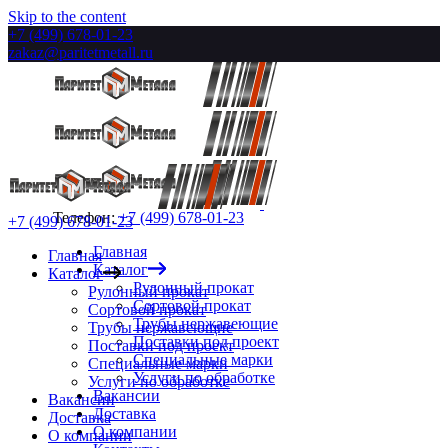
Skip to the content
+7 (499) 678-01-23
zakaz@paritetmetall.ru
Телефон:
+7 (499) 678-01-23
+7 (499) 678-01-23
Главная
Главная
Каталог
Каталог
Рулонный прокат
Рулонный прокат
Сортовой прокат
Сортовой прокат
Трубы нержавеющие
Трубы нержавеющие
Поставки под проект
Поставки под проект
Специальные марки
Специальные марки
Услуги по обработке
Услуги по обработке
Вакансии
Вакансии
Доставка
Доставка
О компании
О компании