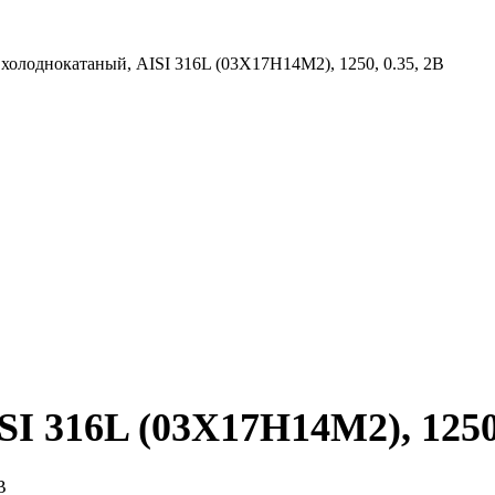
 холоднокатаный, AISI 316L (03Х17Н14М2), 1250, 0.35, 2B
I 316L (03Х17Н14М2), 1250,
B