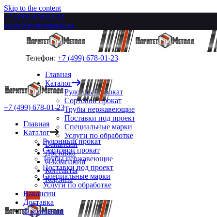
Skip to the content
+7 (499) 678-01-23
zakaz@paritetmetall.ru
Телефон:
+7 (499) 678-01-23
Главная
Каталог
Рулонный прокат
Сортовой прокат
+7 (499) 678-01-23
Трубы нержавеющие
Поставки под проект
Главная
Специальные марки
Каталог
Услуги по обработке
Рулонный прокат
Вакансии
Сортовой прокат
Доставка
Трубы нержавеющие
О компании
Поставки под проект
Контакты
Специальные марки
Корзина
Услуги по обработке
Вакансии
Доставка
О компании