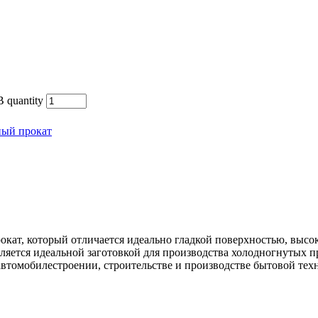
 quantity
ный прокат
окат, который отличается идеально гладкой поверхностью, выс
ляется идеальной заготовкой для производства холодногнутых 
автомобилестроении, строительстве и производстве бытовой тех