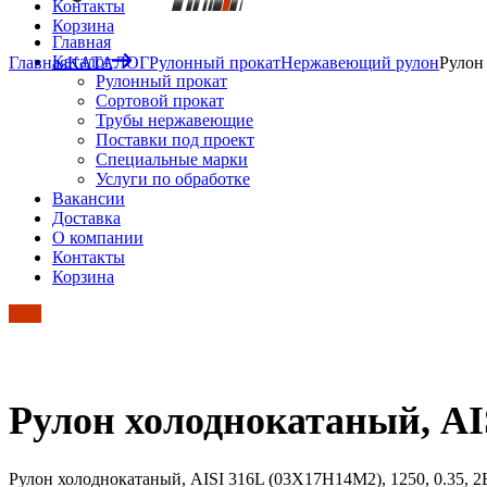
Контакты
Корзина
Главная
Каталог
Главная
КАТАЛОГ
Рулонный прокат
Нержавеющий рулон
Рулон
Рулонный прокат
Сортовой прокат
Трубы нержавеющие
Поставки под проект
Специальные марки
Услуги по обработке
Вакансии
Доставка
О компании
Контакты
Корзина
Рулон холоднокатаный, AIS
Рулон холоднокатаный, AISI 316L (03Х17Н14М2), 1250, 0.35, 2