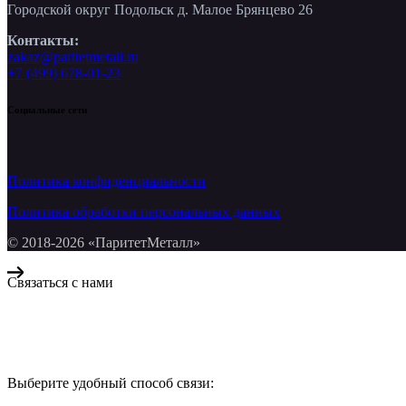
Городской округ Подольск д. Малое Брянцево 26
Контакты:
zakaz@paritetmetall.ru
+7 (499) 678-01-23
Социальные сети
Политика конфиденциальности
Политика обработки персональных данных
© 2018-2026 «ПаритетМеталл»
Связаться с нами
Компания «Паритет Металл»
всегда готова ответить на ваши вопросы, помочь с подбором ме
Выберите удобный способ связи:
КОНТАКТЫ