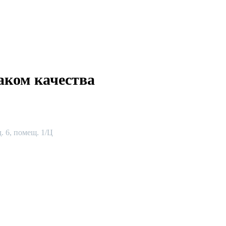
аком качества
. 6, помещ. 1/Ц