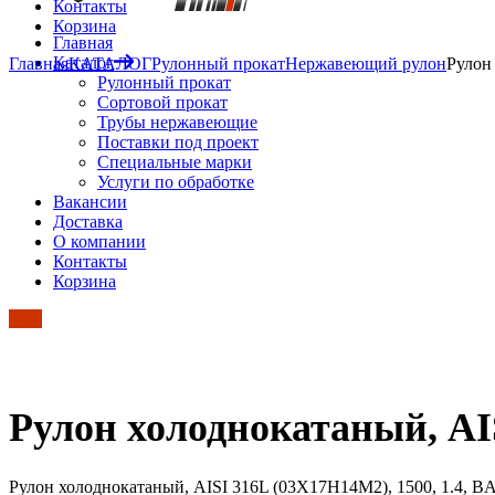
Контакты
Корзина
Главная
Каталог
Главная
КАТАЛОГ
Рулонный прокат
Нержавеющий рулон
Рулон
Рулонный прокат
Сортовой прокат
Трубы нержавеющие
Поставки под проект
Специальные марки
Услуги по обработке
Вакансии
Доставка
О компании
Контакты
Корзина
Рулон холоднокатаный, AIS
Рулон холоднокатаный, AISI 316L (03Х17Н14М2), 1500, 1.4, B