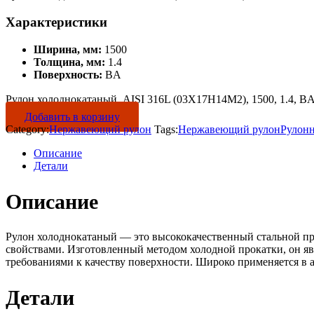
Характеристики
Ширина, мм:
1500
Толщина, мм:
1.4
Поверхность:
BA
Рулон холоднокатаный, AISI 316L (03Х17Н14М2), 1500, 1.4, BA 
Добавить в корзину
Category:
Нержавеющий рулон
Tags:
Нержавеющий рулон
Рулон
Описание
Детали
Описание
Рулон холоднокатаный — это высококачественный стальной пр
свойствами. Изготовленный методом холодной прокатки, он яв
требованиями к качеству поверхности. Широко применяется в 
Детали