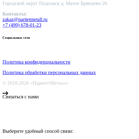
Городской округ Подольск д. Малое Брянцево 26
Контакты:
zakaz@paritetmetall.ru
+7 (499) 678-01-23
Социальные сети
Политика конфиденциальности
Политика обработки персональных данных
© 2018-2026 «ПаритетМеталл»
Связаться с нами
Компания «Паритет Металл»
всегда готова ответить на ваши вопросы, помочь с подбором ме
Выберите удобный способ связи:
КОНТАКТЫ