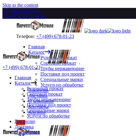
Skip to the content
+7 (499) 678-01-23
zakaz@paritetmetall.ru
Телефон:
+7 (499) 678-01-23
Главная
Каталог
Рулонный прокат
Сортовой прокат
+7 (499) 678-01-23
Трубы нержавеющие
Поставки под проект
Главная
Специальные марки
Каталог
Услуги по обработке
Рулонный прокат
Вакансии
Сортовой прокат
Доставка
Трубы нержавеющие
О компании
Поставки под проект
Контакты
Специальные марки
Корзина
Услуги по обработке
Вакансии
Доставка
О компании