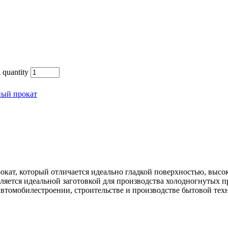
quantity
ный прокат
окат, который отличается идеально гладкой поверхностью, выс
ляется идеальной заготовкой для производства холодногнутых 
автомобилестроении, строительстве и производстве бытовой тех