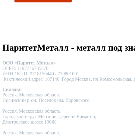
ПаритетМеталл - металл под зн
ООО «Паритет Металл»
ОГРН: 1197746735878
ИНН / КПП: 9718150440 / 770801001
Фактический адрес: 107140, Город Москва, пл Комсомольская, д
Склады:
Россия, Московская область,
Ногинский р-он, Поселок им. Воровского.
Россия, Московская область,
Городской округ Мытищи, деревня Еремино,
Дмитровское шоссе 100Ж
Россия, Московская область,