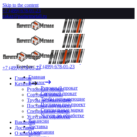
Skip to the content
+7 (499) 678-01-23
zakaz@paritetmetall.ru
Телефон:
+7 (499) 678-01-23
+7 (499) 678-01-23
Главная
Главная
Каталог
Каталог
Рулонный прокат
Рулонный прокат
Сортовой прокат
Сортовой прокат
Трубы нержавеющие
Трубы нержавеющие
Поставки под проект
Поставки под проект
Специальные марки
Специальные марки
Услуги по обработке
Услуги по обработке
Вакансии
Вакансии
Доставка
Доставка
О компании
О компании