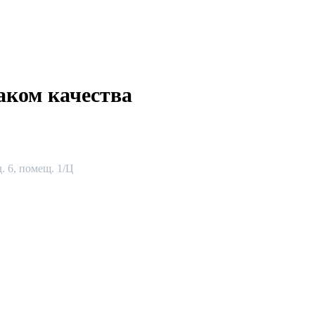
аком качества
. 6, помещ. 1/Ц