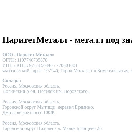
ПаритетМеталл - металл под зн
ООО «Паритет Металл»
ОГРН: 1197746735878
ИНН / КПП: 9718150440 / 770801001
Фактический адрес: 107140, Город Москва, пл Комсомольская, д
Склады:
Россия, Московская область,
Ногинский р-он, Поселок им. Воровского.
Россия, Московская область,
Городской округ Мытищи, деревня Еремино,
Дмитровское шоссе 100Ж
Россия, Московская область,
Городской округ Подольск д. Малое Брянцево 26