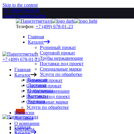
Skip to the content
+7 (499) 678-01-23
zakaz@paritetmetall.ru
Телефон:
+7 (499) 678-01-23
Главная
Каталог
Рулонный прокат
Сортовой прокат
Трубы нержавеющие
+7 (499) 678-01-23
Поставки под проект
Специальные марки
Главная
Услуги по обработке
Каталог
Вакансии
Рулонный прокат
Доставка
Сортовой прокат
О компании
Трубы нержавеющие
Контакты
Поставки под проект
Корзина
Специальные марки
Услуги по обработке
Вакансии
Доставка
О компании
Главная
Контакты
Каталог