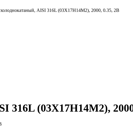
 холоднокатаный, AISI 316L (03Х17Н14М2), 2000, 0.35, 2B
I 316L (03Х17Н14М2), 2000,
B