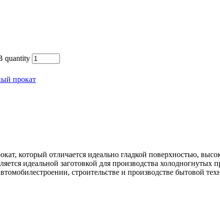
 quantity
ный прокат
окат, который отличается идеально гладкой поверхностью, выс
ляется идеальной заготовкой для производства холодногнутых 
автомобилестроении, строительстве и производстве бытовой тех