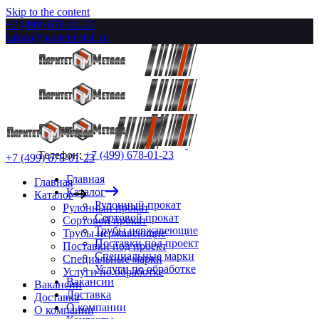
Skip to the content
+7 (499) 678-01-23
zakaz@paritetmetall.ru
Телефон:
+7 (499) 678-01-23
+7 (499) 678-01-23
Главная
Главная
Каталог
Каталог
Рулонный прокат
Рулонный прокат
Сортовой прокат
Сортовой прокат
Трубы нержавеющие
Трубы нержавеющие
Поставки под проект
Поставки под проект
Специальные марки
Специальные марки
Услуги по обработке
Услуги по обработке
Вакансии
Вакансии
Доставка
Доставка
О компании
О компании