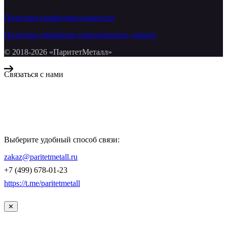
Политика конфиденциальности
Политика обработки персональных данных
© 2018-2026 «ПаритетМеталл»
Связаться с нами
Компания «Паритет Металл»
всегда готова ответить на ваши вопросы, помочь с подбором
металлопроката и оформить заказ.
Выберите удобный способ связи:
КОНТАКТЫ
zakaz@paritetmetall.ru
+7 (499) 678-01-23
https://t.me/paritetmetall
✕