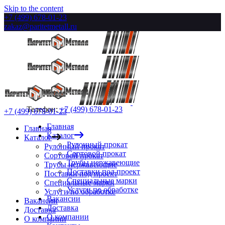
Skip to the content
+7 (499) 678-01-23
zakaz@paritetmetall.ru
Телефон:
+7 (499) 678-01-23
+7 (499) 678-01-23
Главная
Главная
Каталог
Каталог
Рулонный прокат
Рулонный прокат
Сортовой прокат
Сортовой прокат
Трубы нержавеющие
Трубы нержавеющие
Поставки под проект
Поставки под проект
Специальные марки
Специальные марки
Услуги по обработке
Услуги по обработке
Вакансии
Вакансии
Доставка
Доставка
О компании
О компании