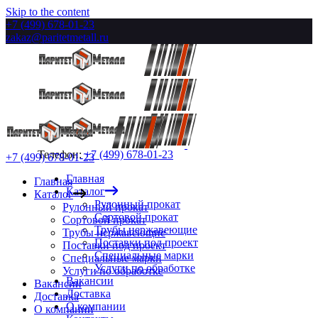
Skip to the content
+7 (499) 678-01-23
zakaz@paritetmetall.ru
Телефон:
+7 (499) 678-01-23
+7 (499) 678-01-23
Главная
Главная
Каталог
Каталог
Рулонный прокат
Рулонный прокат
Сортовой прокат
Сортовой прокат
Трубы нержавеющие
Трубы нержавеющие
Поставки под проект
Поставки под проект
Специальные марки
Специальные марки
Услуги по обработке
Услуги по обработке
Вакансии
Вакансии
Доставка
Доставка
О компании
О компании