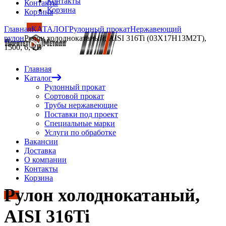
Контакты
Контакты
Корзина
Корзина
Главная
КАТАЛОГ
Рулонный прокат
Нержавеющий
рулон
Рулон холоднокатаный, AISI 316Ti (03Х17Н13М2Т),
1500, 6, 2B
Главная
Каталог
Рулонный прокат
Сортовой прокат
Трубы нержавеющие
Поставки под проект
Специальные марки
Услуги по обработке
Вакансии
Доставка
О компании
Контакты
Корзина
Рулон холоднокатаный,
AISI 316Ti