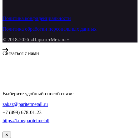
Политика конфиденциальности
Политика обработки персональных данных
© 2018-2026 «ПаритетМеталл»
Связаться с нами
Компания «Паритет Металл»
всегда готова ответить на ваши вопросы, помочь с подбором
металлопроката и оформить заказ.
Выберите удобный способ связи:
КОНТАКТЫ
zakaz@paritetmetall.ru
+7 (499) 678-01-23
https://t.me/paritetmetall
✕