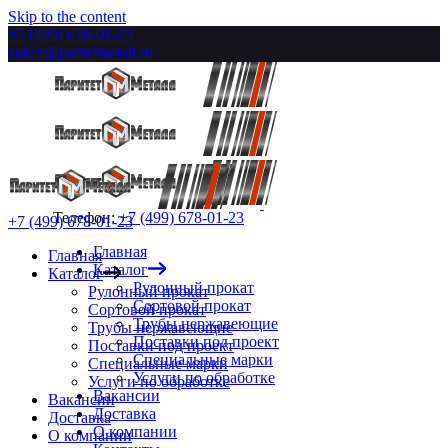
Skip to the content
+7 (499) 678-01-23
zakaz@paritetmetall.ru
Телефон:
+7 (499) 678-01-23
+7 (499) 678-01-23
Главная
Главная
Каталог
Каталог
Рулонный прокат
Рулонный прокат
Сортовой прокат
Сортовой прокат
Трубы нержавеющие
Трубы нержавеющие
Поставки под проект
Поставки под проект
Специальные марки
Специальные марки
Услуги по обработке
Услуги по обработке
Вакансии
Вакансии
Доставка
Доставка
О компании
О компании