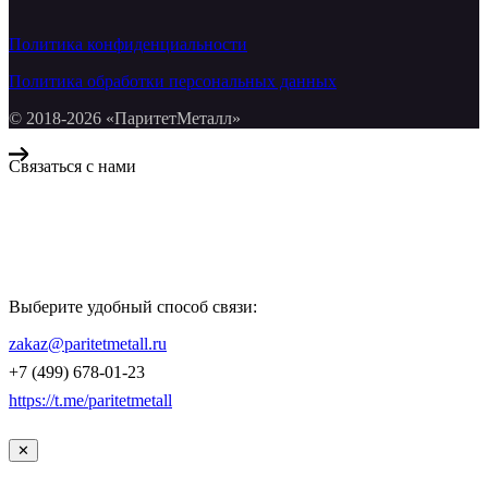
Политика конфиденциальности
Политика обработки персональных данных
© 2018-2026 «ПаритетМеталл»
Связаться с нами
Компания «Паритет Металл»
всегда готова ответить на ваши вопросы, помочь с подбором
металлопроката и оформить заказ.
Выберите удобный способ связи:
КОНТАКТЫ
zakaz@paritetmetall.ru
+7 (499) 678-01-23
https://t.me/paritetmetall
✕