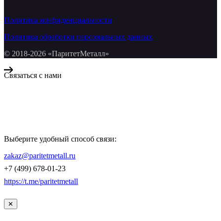
Политика конфиденциальности
Политика обработки персональных данных
© 2018-2026 «ПаритетМеталл»
Связаться с нами
Компания «Паритет Металл»
всегда готова ответить на ваши вопросы, помочь с подбором
металлопроката и оформить заказ.
Выберите удобный способ связи:
КОНТАКТЫ
zakaz@paritetmetall.ru
+7 (499) 678-01-23
https://t.me/paritetmetall
✕