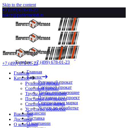
Skip to the content
+7 (499) 678-01-23
zakaz@paritetmetall.ru
Телефон:
+7 (499) 678-01-23
+7 (499) 678-01-23
Главная
Главная
Каталог
Каталог
Рулонный прокат
Рулонный прокат
Сортовой прокат
Сортовой прокат
Трубы нержавеющие
Трубы нержавеющие
Поставки под проект
Поставки под проект
Специальные марки
Специальные марки
Услуги по обработке
Услуги по обработке
Вакансии
Вакансии
Доставка
Доставка
О компании
О компании