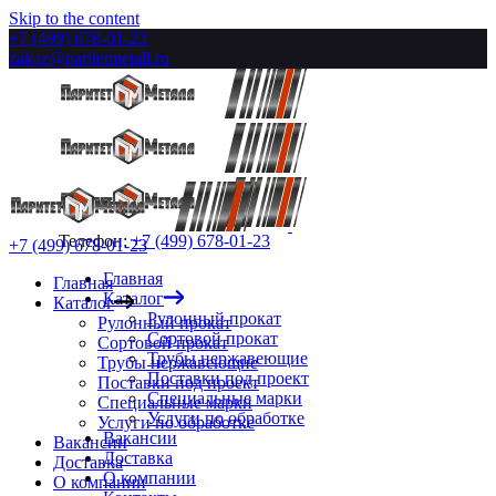
Skip to the content
+7 (499) 678-01-23
zakaz@paritetmetall.ru
Телефон:
+7 (499) 678-01-23
+7 (499) 678-01-23
Главная
Главная
Каталог
Каталог
Рулонный прокат
Рулонный прокат
Сортовой прокат
Сортовой прокат
Трубы нержавеющие
Трубы нержавеющие
Поставки под проект
Поставки под проект
Специальные марки
Специальные марки
Услуги по обработке
Услуги по обработке
Вакансии
Вакансии
Доставка
Доставка
О компании
О компании