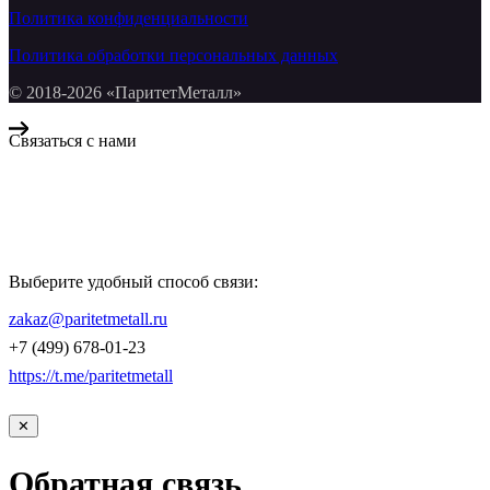
Политика конфиденциальности
Политика обработки персональных данных
© 2018-2026 «ПаритетМеталл»
Связаться с нами
Компания «Паритет Металл»
всегда готова ответить на ваши вопросы, помочь с подбором
металлопроката и оформить заказ.
Выберите удобный способ связи:
КОНТАКТЫ
zakaz@paritetmetall.ru
+7 (499) 678-01-23
https://t.me/paritetmetall
✕
Обратная связь