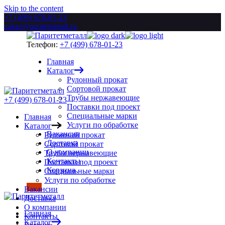
Skip to the content
+7 (499) 678-01-23
zakaz@paritetmetall.ru
Телефон:
+7 (499) 678-01-23
Главная
Каталог
Рулонный прокат
Сортовой прокат
Трубы нержавеющие
+7 (499) 678-01-23
Поставки под проект
Специальные марки
Главная
Услуги по обработке
Каталог
Вакансии
Рулонный прокат
Доставка
Сортовой прокат
О компании
Трубы нержавеющие
Контакты
Поставки под проект
Корзина
Специальные марки
Услуги по обработке
Вакансии
Доставка
О компании
Главная
Контакты
Каталог