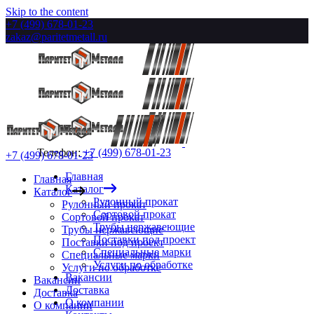
Skip to the content
+7 (499) 678-01-23
zakaz@paritetmetall.ru
Телефон:
+7 (499) 678-01-23
+7 (499) 678-01-23
Главная
Главная
Каталог
Каталог
Рулонный прокат
Рулонный прокат
Сортовой прокат
Сортовой прокат
Трубы нержавеющие
Трубы нержавеющие
Поставки под проект
Поставки под проект
Специальные марки
Специальные марки
Услуги по обработке
Услуги по обработке
Вакансии
Вакансии
Доставка
Доставка
О компании
О компании