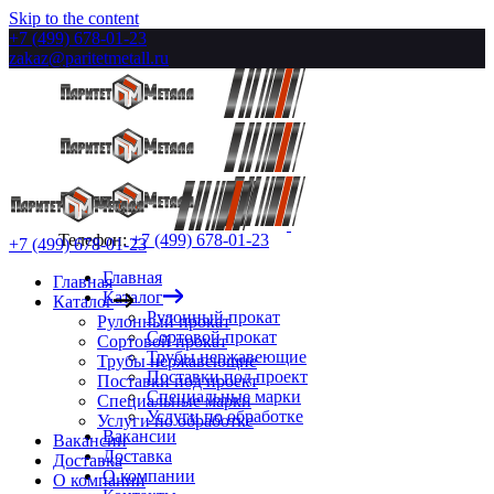
Skip to the content
+7 (499) 678-01-23
zakaz@paritetmetall.ru
Телефон:
+7 (499) 678-01-23
+7 (499) 678-01-23
Главная
Главная
Каталог
Каталог
Рулонный прокат
Рулонный прокат
Сортовой прокат
Сортовой прокат
Трубы нержавеющие
Трубы нержавеющие
Поставки под проект
Поставки под проект
Специальные марки
Специальные марки
Услуги по обработке
Услуги по обработке
Вакансии
Вакансии
Доставка
Доставка
О компании
О компании