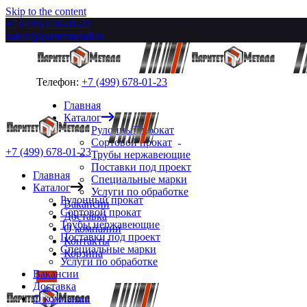
Skip to the content
+7 (499) 678-01-23
zakaz@paritetmetall.ru
Телефон:
+7 (499) 678-01-23
Главная
Каталог
Рулонный прокат
Сортовой прокат
+7 (499) 678-01-23
Трубы нержавеющие
Поставки под проект
Главная
Специальные марки
Каталог
Услуги по обработке
Рулонный прокат
Вакансии
Сортовой прокат
Доставка
Трубы нержавеющие
О компании
Поставки под проект
Контакты
Специальные марки
Корзина
Услуги по обработке
Вакансии
Доставка
О компании