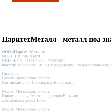
ПаритетМеталл - металл под зн
ООО «Паритет Металл»
ОГРН: 1197746735878
ИНН / КПП: 9718150440 / 770801001
Фактический адрес: 107140, Город Москва, пл Комсомольская, д
Склады:
Россия, Московская область,
Ногинский р-он, Поселок им. Воровского.
Россия, Московская область,
Городской округ Мытищи, деревня Еремино,
Дмитровское шоссе 100Ж
Россия, Московская область,