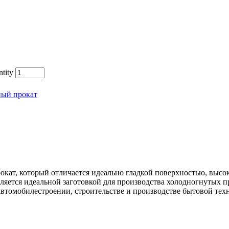
tity
ный прокат
окат, который отличается идеально гладкой поверхностью, выс
ляется идеальной заготовкой для производства холодногнутых 
автомобилестроении, строительстве и производстве бытовой тех