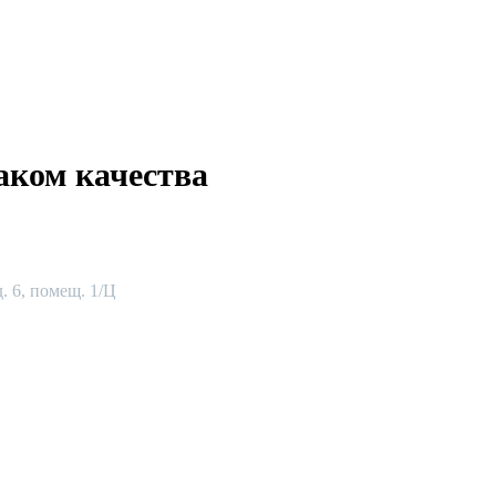
аком качества
. 6, помещ. 1/Ц