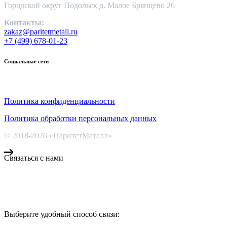
Городской округ Подольск д. Малое Брянцево 26
Контакты:
zakaz@paritetmetall.ru
+7 (499) 678-01-23
Социальные сети
Политика конфиденциальности
Политика обработки персональных данных
© 2018-2026 «ПаритетМеталл»
Связаться с нами
Компания «Паритет Металл»
всегда готова ответить на ваши вопросы, помочь с подбором ме
Выберите удобный способ связи:
КОНТАКТЫ