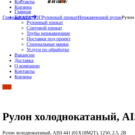
Контакты
Корзина
Главная
Каталог
Главная
КАТАЛОГ
Рулонный прокат
Нержавеющий рулон
Рулон
Рулонный прокат
Сортовой прокат
Трубы нержавеющие
Поставки под проект
Специальные марки
Услуги по обработке
Вакансии
Доставка
О компании
Контакты
Корзина
Рулон холоднокатаный, AIS
Рулон холоднокатаный, AISI 441 (01Х18М2Т), 1250, 2.5, 2B