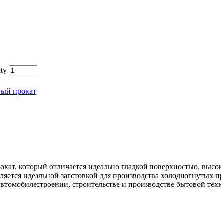
ty
ный прокат
окат, который отличается идеально гладкой поверхностью, выс
ляется идеальной заготовкой для производства холодногнутых 
автомобилестроении, строительстве и производстве бытовой тех