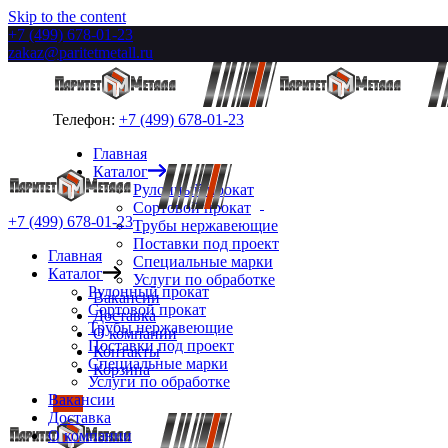
Skip to the content
+7 (499) 678-01-23
zakaz@paritetmetall.ru
Телефон:
+7 (499) 678-01-23
Главная
Каталог
Рулонный прокат
Сортовой прокат
+7 (499) 678-01-23
Трубы нержавеющие
Поставки под проект
Главная
Специальные марки
Каталог
Услуги по обработке
Рулонный прокат
Вакансии
Сортовой прокат
Доставка
Трубы нержавеющие
О компании
Поставки под проект
Контакты
Специальные марки
Корзина
Услуги по обработке
Вакансии
Доставка
О компании