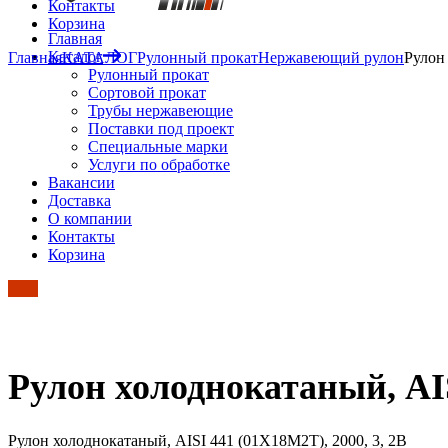
Контакты
Корзина
Главная
Каталог
Главная
КАТАЛОГ
Рулонный прокат
Нержавеющий рулон
Рулон
Рулонный прокат
Сортовой прокат
Трубы нержавеющие
Поставки под проект
Специальные марки
Услуги по обработке
Вакансии
Доставка
О компании
Контакты
Корзина
Рулон холоднокатаный, AIS
Рулон холоднокатаный, AISI 441 (01Х18М2Т), 2000, 3, 2B