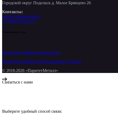
Городской округ Подольск д. Малое Брянцево 26
Контакты:
zakaz@paritetmetall.ru
+7 (499) 678-01-23
Социальные сети
Политика конфиденциальности
Политика обработки персональных данных
© 2018-2026 «ПаритетМеталл»
Связаться с нами
Компания «Паритет Металл»
всегда готова ответить на ваши вопросы, помочь с подбором ме
Выберите удобный способ связи:
КОНТАКТЫ