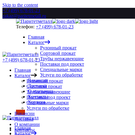
Skip to the content
+7 (499) 678-01-23
zakaz@paritetmetall.ru
Телефон:
+7 (499) 678-01-23
Главная
Каталог
Рулонный прокат
Сортовой прокат
Трубы нержавеющие
+7 (499) 678-01-23
Поставки под проект
Специальные марки
Главная
Услуги по обработке
Каталог
Вакансии
Рулонный прокат
Доставка
Сортовой прокат
О компании
Трубы нержавеющие
Контакты
Поставки под проект
Корзина
Специальные марки
Услуги по обработке
Вакансии
Доставка
О компании
Главная
Контакты
Каталог