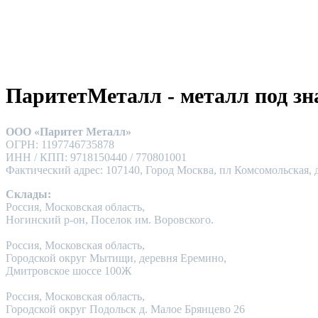
ПаритетМеталл - металл под зн
ООО «Паритет Металл»
ОГРН: 1197746735878
ИНН / КПП: 9718150440 / 770801001
Фактический адрес: 107140, Город Москва, пл Комсомольская, д
Склады:
Россия, Московская область,
Ногинский р-он, Поселок им. Воровского.
Россия, Московская область,
Городской округ Мытищи, деревня Еремино,
Дмитровское шоссе 100Ж
Россия, Московская область,
Городской округ Подольск д. Малое Брянцево 26