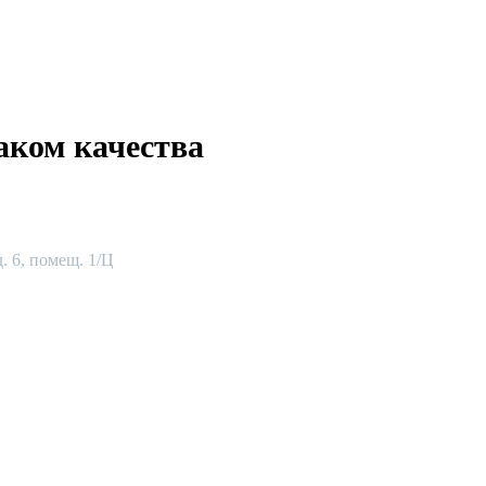
аком качества
. 6, помещ. 1/Ц