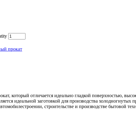
tity
ный прокат
окат, который отличается идеально гладкой поверхностью, выс
ляется идеальной заготовкой для производства холодногнутых 
автомобилестроении, строительстве и производстве бытовой тех