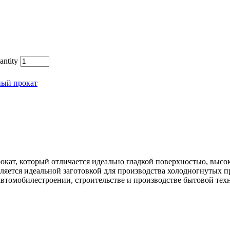
ntity
ный прокат
окат, который отличается идеально гладкой поверхностью, выс
ляется идеальной заготовкой для производства холодногнутых 
автомобилестроении, строительстве и производстве бытовой тех