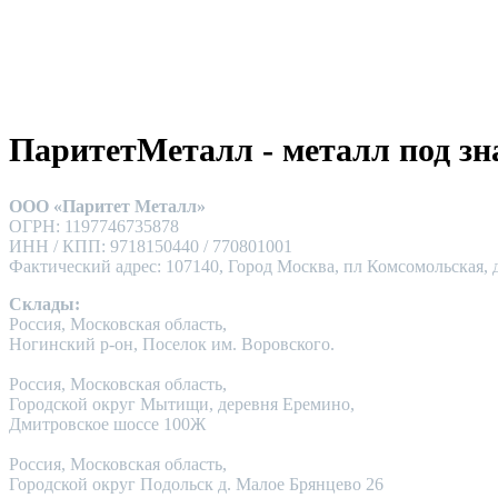
ПаритетМеталл - металл под зн
ООО «Паритет Металл»
ОГРН: 1197746735878
ИНН / КПП: 9718150440 / 770801001
Фактический адрес: 107140, Город Москва, пл Комсомольская, д
Склады:
Россия, Московская область,
Ногинский р-он, Поселок им. Воровского.
Россия, Московская область,
Городской округ Мытищи, деревня Еремино,
Дмитровское шоссе 100Ж
Россия, Московская область,
Городской округ Подольск д. Малое Брянцево 26