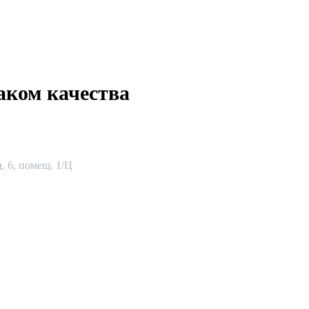
аком качества
. 6, помещ. 1/Ц