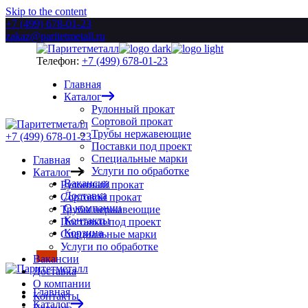
Skip to the content
+7 (499) 678-01-23
zakaz@paritetmetall.ru
Телефон:
+7 (499) 678-01-23
Главная
Каталог
Рулонный прокат
Сортовой прокат
Трубы нержавеющие
+7 (499) 678-01-23
Поставки под проект
Специальные марки
Главная
Услуги по обработке
Каталог
Вакансии
Рулонный прокат
Доставка
Сортовой прокат
О компании
Трубы нержавеющие
Контакты
Поставки под проект
Корзина
Специальные марки
Услуги по обработке
Вакансии
Доставка
О компании
Главная
Контакты
Каталог