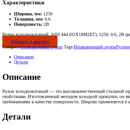
Характеристики
Ширина, мм:
1250
Толщина, мм:
0.6
Поверхность:
2B
Рулон холоднокатаный, AISI 444 (02Х18М2БТ), 1250, 0.6, 2B qua
Добавить в корзину
Category:
Нержавеющий рулон
Tags:
Нержавеющий рулон
Рулон
Описание
Детали
Описание
Рулон холоднокатаный — это высококачественный стальной пр
свойствами. Изготовленный методом холодной прокатки, он яв
требованиями к качеству поверхности. Широко применяется в 
Детали