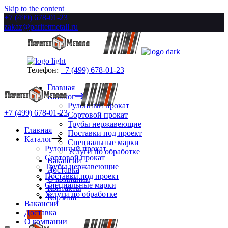
Skip to the content
+7 (499) 678-01-23
zakaz@paritetmetall.ru
Телефон:
+7 (499) 678-01-23
Главная
Каталог
Рулонный прокат
+7 (499) 678-01-23
Сортовой прокат
Трубы нержавеющие
Главная
Поставки под проект
Каталог
Специальные марки
Рулонный прокат
Услуги по обработке
Сортовой прокат
Вакансии
Трубы нержавеющие
Доставка
Поставки под проект
О компании
Специальные марки
Контакты
Услуги по обработке
Корзина
Вакансии
Доставка
О компании