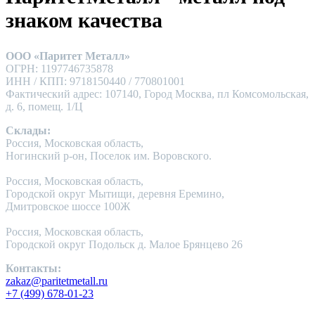
знаком качества
ООО «Паритет Металл»
ОГРН: 1197746735878
ИНН / КПП: 9718150440 / 770801001
Фактический адрес: 107140, Город Москва, пл Комсомольская,
д. 6, помещ. 1/Ц
Склады:
Россия, Московская область,
Ногинский р-он, Поселок им. Воровского.
Россия, Московская область,
Городской округ Мытищи, деревня Еремино,
Дмитровское шоссе 100Ж
Россия, Московская область,
Городской округ Подольск д. Малое Брянцево 26
Контакты:
zakaz@paritetmetall.ru
+7 (499) 678-01-23