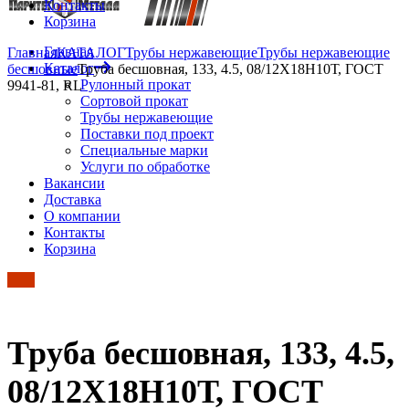
Контакты
Корзина
Главная
Главная
КАТАЛОГ
Трубы нержавеющие
Трубы нержавеющие
Каталог
бесшовные
Труба бесшовная, 133, 4.5, 08/12Х18Н10Т, ГОСТ
Рулонный прокат
9941-81, RL
Сортовой прокат
Трубы нержавеющие
Поставки под проект
Специальные марки
Услуги по обработке
Вакансии
Доставка
О компании
Контакты
Корзина
Труба бесшовная, 133, 4.5,
08/12Х18Н10Т, ГОСТ