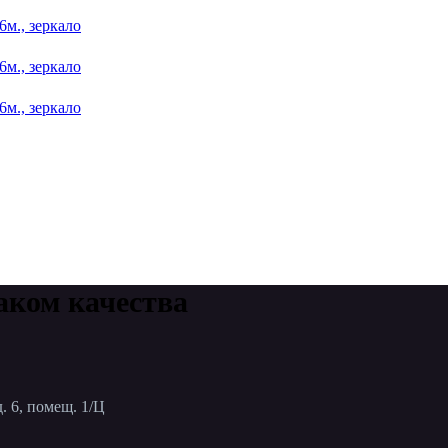
6м., зеркало
6м., зеркало
6м., зеркало
аком качества
. 6, помещ. 1/Ц