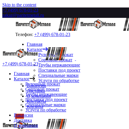
Skip to the content
+7 (499) 678-01-23
zakaz@paritetmetall.ru
Телефон:
+7 (499) 678-01-23
Главная
Каталог
Рулонный прокат
Сортовой прокат
+7 (499) 678-01-23
Трубы нержавеющие
Поставки под проект
Главная
Специальные марки
Каталог
Услуги по обработке
Рулонный прокат
Вакансии
Сортовой прокат
Доставка
Трубы нержавеющие
О компании
Поставки под проект
Контакты
Специальные марки
Корзина
Услуги по обработке
Вакансии
Доставка
О компании