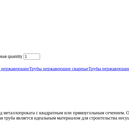
вая quantity
 нержавеющие
Трубы нержавеющие сварные
Трубы нержавеющие
 металлопроката с квадратным или прямоугольным сечением. Он
ая труба является идеальным материалом для строительства несу