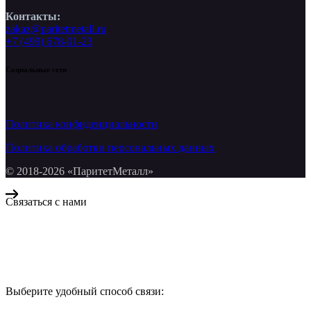
Контакты:
zakaz@paritetmetall.ru
+7 (499) 678-01-23
Социальные сети
Политика конфиденциальности
Политика обработки персональных данных
© 2018-2026 «ПаритетМеталл»
Связаться с нами
Компания «Паритет Металл»
всегда готова ответить на ваши вопросы, помочь с подбором
металлопроката и оформить заказ.
Выберите удобный способ связи:
КОНТАКТЫ