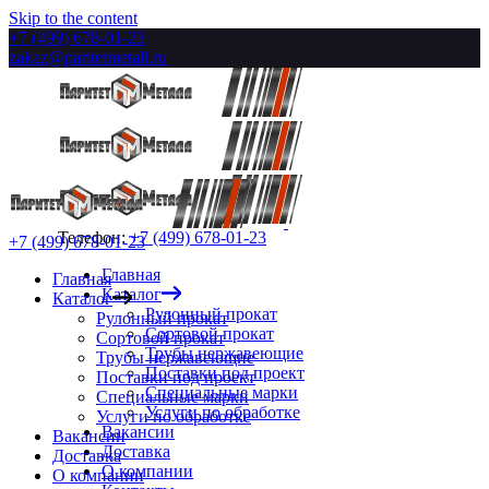
Skip to the content
+7 (499) 678-01-23
zakaz@paritetmetall.ru
Телефон:
+7 (499) 678-01-23
+7 (499) 678-01-23
Главная
Главная
Каталог
Каталог
Рулонный прокат
Рулонный прокат
Сортовой прокат
Сортовой прокат
Трубы нержавеющие
Трубы нержавеющие
Поставки под проект
Поставки под проект
Специальные марки
Специальные марки
Услуги по обработке
Услуги по обработке
Вакансии
Вакансии
Доставка
Доставка
О компании
О компании