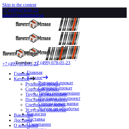
Skip to the content
+7 (499) 678-01-23
zakaz@paritetmetall.ru
Телефон:
+7 (499) 678-01-23
+7 (499) 678-01-23
Главная
Главная
Каталог
Каталог
Рулонный прокат
Рулонный прокат
Сортовой прокат
Сортовой прокат
Трубы нержавеющие
Трубы нержавеющие
Поставки под проект
Поставки под проект
Специальные марки
Специальные марки
Услуги по обработке
Услуги по обработке
Вакансии
Вакансии
Доставка
Доставка
О компании
О компании