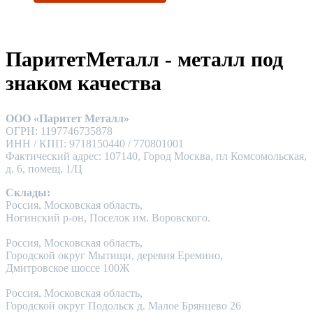
ПаритетМеталл - металл под
знаком качества
ООО «Паритет Металл»
ОГРН: 1197746735878
ИНН / КПП: 9718150440 / 770801001
Фактический адрес: 107140, Город Москва, пл Комсомольская,
д. 6, помещ. 1/Ц
Склады:
Россия, Московская область,
Ногинский р-он, Поселок им. Воровского.
Россия, Московская область,
Городской округ Мытищи, деревня Еремино,
Дмитровское шоссе 100Ж
Россия, Московская область,
Городской округ Подольск д. Малое Брянцево 26