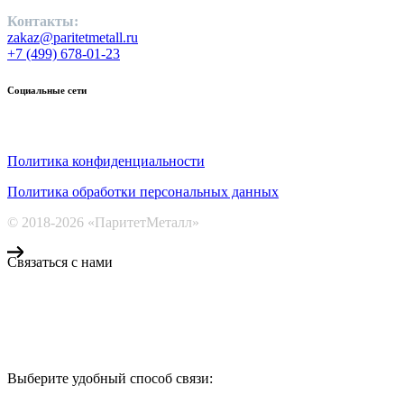
Контакты:
zakaz@paritetmetall.ru
+7 (499) 678-01-23
Социальные сети
Политика конфиденциальности
Политика обработки персональных данных
© 2018-2026 «ПаритетМеталл»
Связаться с нами
Компания «Паритет Металл»
всегда готова ответить на ваши вопросы, помочь с подбором
металлопроката и оформить заказ.
Выберите удобный способ связи:
КОНТАКТЫ