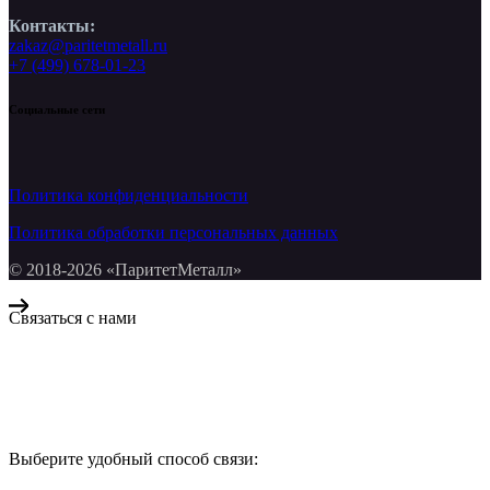
Контакты:
zakaz@paritetmetall.ru
+7 (499) 678-01-23
Социальные сети
Политика конфиденциальности
Политика обработки персональных данных
© 2018-2026 «ПаритетМеталл»
Связаться с нами
Компания «Паритет Металл»
всегда готова ответить на ваши вопросы, помочь с подбором
металлопроката и оформить заказ.
Выберите удобный способ связи:
КОНТАКТЫ