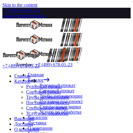
Skip to the content
+7 (499) 678-01-23
zakaz@paritetmetall.ru
Телефон:
+7 (499) 678-01-23
+7 (499) 678-01-23
Главная
Главная
Каталог
Каталог
Рулонный прокат
Рулонный прокат
Сортовой прокат
Сортовой прокат
Трубы нержавеющие
Трубы нержавеющие
Поставки под проект
Поставки под проект
Специальные марки
Специальные марки
Услуги по обработке
Услуги по обработке
Вакансии
Вакансии
Доставка
Доставка
О компании
О компании