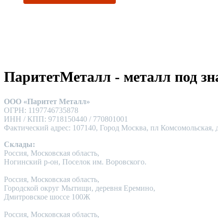
ПаритетМеталл - металл под зн
ООО «Паритет Металл»
ОГРН: 1197746735878
ИНН / КПП: 9718150440 / 770801001
Фактический адрес: 107140, Город Москва, пл Комсомольская, д
Склады:
Россия, Московская область,
Ногинский р-он, Поселок им. Воровского.
Россия, Московская область,
Городской округ Мытищи, деревня Еремино,
Дмитровское шоссе 100Ж
Россия, Московская область,