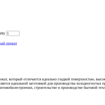
tity
ный прокат
окат, который отличается идеально гладкой поверхностью, выс
ляется идеальной заготовкой для производства холодногнутых 
автомобилестроении, строительстве и производстве бытовой тех