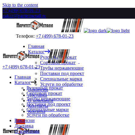
Skip to the content
+7 (499) 678-01-23
zakaz@paritetmetall.ru
Телефон:
+7 (499) 678-01-23
Главная
Каталог
Рулонный прокат
Сортовой прокат
+7 (499) 678-01-23
Трубы нержавеющие
Поставки под проект
Главная
Специальные марки
Каталог
Услуги по обработке
Рулонный прокат
Вакансии
Сортовой прокат
Доставка
Трубы нержавеющие
О компании
Поставки под проект
Контакты
Специальные марки
Корзина
Услуги по обработке
Вакансии
Доставка
О компании