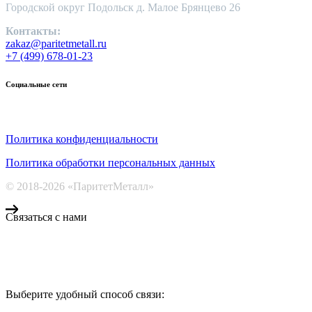
Городской округ Подольск д. Малое Брянцево 26
Контакты:
zakaz@paritetmetall.ru
+7 (499) 678-01-23
Социальные сети
Политика конфиденциальности
Политика обработки персональных данных
© 2018-2026 «ПаритетМеталл»
Связаться с нами
Компания «Паритет Металл»
всегда готова ответить на ваши вопросы, помочь с подбором ме
Выберите удобный способ связи:
КОНТАКТЫ