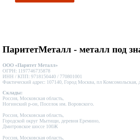
ПаритетМеталл - металл под зн
ООО «Паритет Металл»
ОГРН: 1197746735878
ИНН / КПП: 9718150440 / 770801001
Фактический адрес: 107140, Город Москва, пл Комсомольская, д
Склады:
Россия, Московская область,
Ногинский р-он, Поселок им. Воровского.
Россия, Московская область,
Городской округ Мытищи, деревня Еремино,
Дмитровское шоссе 100Ж
Россия, Московская область,