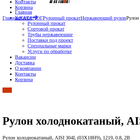
Контакты
Корзина
Главная
Каталог
Главная
КАТАЛОГ
Рулонный прокат
Нержавеющий рулон
Рулон 
Рулонный прокат
Сортовой прокат
Трубы нержавеющие
Поставки под проект
Специальные марки
Услуги по обработке
Вакансии
Доставка
О компании
Контакты
Корзина
Рулон холоднокатаный, AISI
Рулон холоднокатаный, AISI 304L (03Х18Н9), 1219, 0.8, 2B