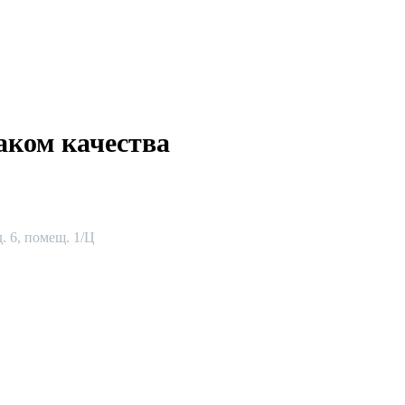
аком качества
. 6, помещ. 1/Ц