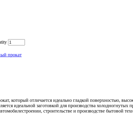
tity
ный прокат
окат, который отличается идеально гладкой поверхностью, выс
ляется идеальной заготовкой для производства холодногнутых 
автомобилестроении, строительстве и производстве бытовой тех