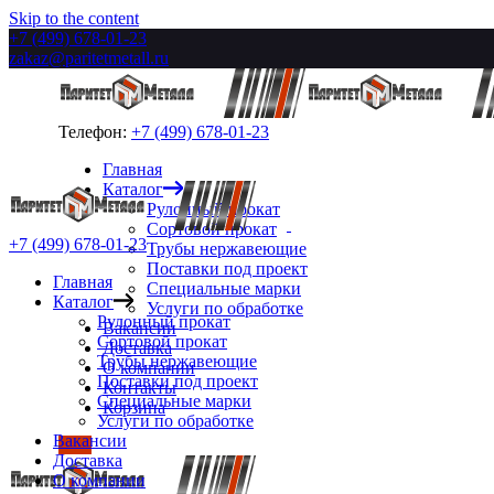
Skip to the content
+7 (499) 678-01-23
zakaz@paritetmetall.ru
Телефон:
+7 (499) 678-01-23
Главная
Каталог
Рулонный прокат
Сортовой прокат
+7 (499) 678-01-23
Трубы нержавеющие
Поставки под проект
Главная
Специальные марки
Каталог
Услуги по обработке
Рулонный прокат
Вакансии
Сортовой прокат
Доставка
Трубы нержавеющие
О компании
Поставки под проект
Контакты
Специальные марки
Корзина
Услуги по обработке
Вакансии
Доставка
О компании