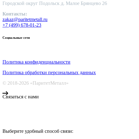
Городской округ Подольск д. Малое Брянцево 26
Контакты:
zakaz@paritetmetall.ru
+7 (499) 678-01-23
Социальные сети
Политика конфиденциальности
Политика обработки персональных данных
© 2018-2026 «ПаритетМеталл»
Связаться с нами
Компания «Паритет Металл»
всегда готова ответить на ваши вопросы, помочь с подбором ме
Выберите удобный способ связи:
КОНТАКТЫ