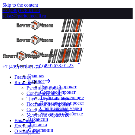
Skip to the content
+7 (499) 678-01-23
zakaz@paritetmetall.ru
Телефон:
+7 (499) 678-01-23
+7 (499) 678-01-23
Главная
Главная
Каталог
Каталог
Рулонный прокат
Рулонный прокат
Сортовой прокат
Сортовой прокат
Трубы нержавеющие
Трубы нержавеющие
Поставки под проект
Поставки под проект
Специальные марки
Специальные марки
Услуги по обработке
Услуги по обработке
Вакансии
Вакансии
Доставка
Доставка
О компании
О компании