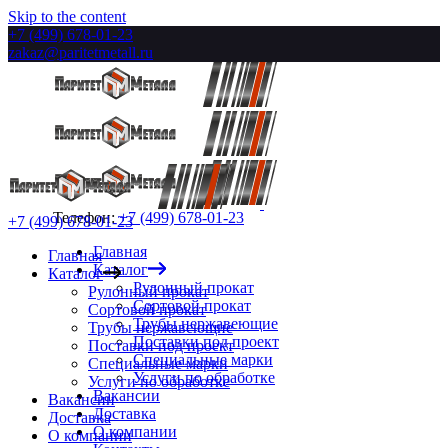
Skip to the content
+7 (499) 678-01-23
zakaz@paritetmetall.ru
Телефон:
+7 (499) 678-01-23
+7 (499) 678-01-23
Главная
Главная
Каталог
Каталог
Рулонный прокат
Рулонный прокат
Сортовой прокат
Сортовой прокат
Трубы нержавеющие
Трубы нержавеющие
Поставки под проект
Поставки под проект
Специальные марки
Специальные марки
Услуги по обработке
Услуги по обработке
Вакансии
Вакансии
Доставка
Доставка
О компании
О компании