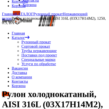
Контакты
Контакты
Корзина
Корзина
Главная
КАТАЛОГ
Рулонный прокат
Нержавеющий
рулон
Рулон холоднокатаный, AISI 316L (03Х17Н14М2), 1250,
0.5, BA
Главная
Каталог
Рулонный прокат
Сортовой прокат
Трубы нержавеющие
Поставки под проект
Специальные марки
Услуги по обработке
Вакансии
Доставка
О компании
Контакты
Корзина
Рулон холоднокатаный,
AISI 316L (03Х17Н14М2),