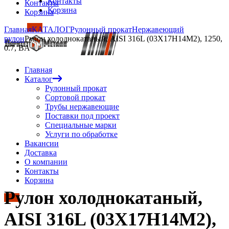
Контакты
Контакты
Корзина
Корзина
Главная
КАТАЛОГ
Рулонный прокат
Нержавеющий
рулон
Рулон холоднокатаный, AISI 316L (03Х17Н14М2), 1250,
0.7, BA
Главная
Каталог
Рулонный прокат
Сортовой прокат
Трубы нержавеющие
Поставки под проект
Специальные марки
Услуги по обработке
Вакансии
Доставка
О компании
Контакты
Корзина
Рулон холоднокатаный,
AISI 316L (03Х17Н14М2),