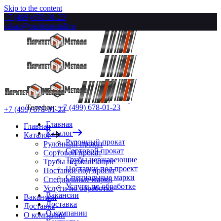
Skip to the content
+7 (499) 678-01-23
zakaz@paritetmetall.ru
Телефон:
+7 (499) 678-01-23
+7 (499) 678-01-23
Главная
Главная
Каталог
Каталог
Рулонный прокат
Рулонный прокат
Сортовой прокат
Сортовой прокат
Трубы нержавеющие
Трубы нержавеющие
Поставки под проект
Поставки под проект
Специальные марки
Специальные марки
Услуги по обработке
Услуги по обработке
Вакансии
Вакансии
Доставка
Доставка
О компании
О компании