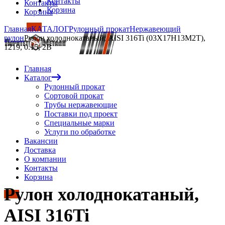
Контакты
Контакты
Корзина
Корзина
Главная
КАТАЛОГ
Рулонный прокат
Нержавеющий
рулон
Рулон холоднокатаный, AISI 316Ti (03Х17Н13М2Т),
1219, 0.15, 2B
Главная
Каталог
Рулонный прокат
Сортовой прокат
Трубы нержавеющие
Поставки под проект
Специальные марки
Услуги по обработке
Вакансии
Доставка
О компании
Контакты
Корзина
Рулон холоднокатаный,
AISI 316Ti