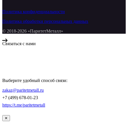
Политика конфиденциальности
Политика обработки персональных данных
© 2018-2026 «ПаритетМеталл»
Связаться с нами
Компания «Паритет Металл»
всегда готова ответить на ваши вопросы, помочь с подбором
металлопроката и оформить заказ.
Выберите удобный способ связи:
КОНТАКТЫ
zakaz@paritetmetall.ru
+7 (499) 678-01-23
https://t.me/paritetmetall
✕