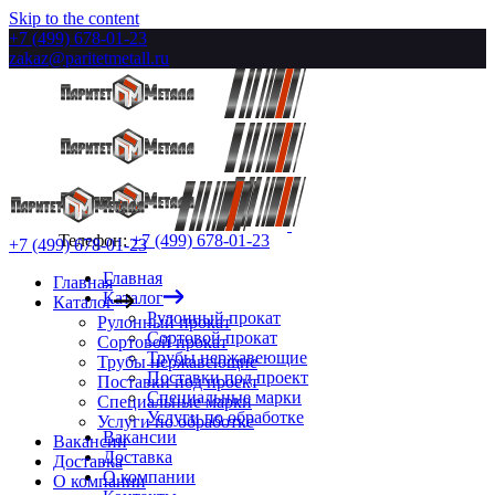
Skip to the content
+7 (499) 678-01-23
zakaz@paritetmetall.ru
Телефон:
+7 (499) 678-01-23
+7 (499) 678-01-23
Главная
Главная
Каталог
Каталог
Рулонный прокат
Рулонный прокат
Сортовой прокат
Сортовой прокат
Трубы нержавеющие
Трубы нержавеющие
Поставки под проект
Поставки под проект
Специальные марки
Специальные марки
Услуги по обработке
Услуги по обработке
Вакансии
Вакансии
Доставка
Доставка
О компании
О компании