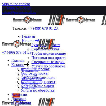
Skip to the content
+7 (499) 678-01-23
zakaz@paritetmetall.ru
Телефон:
+7 (499) 678-01-23
Главная
Каталог
Рулонный прокат
Сортовой прокат
+7 (499) 678-01-23
Трубы нержавеющие
Поставки под проект
Главная
Специальные марки
Каталог
Услуги по обработке
Рулонный прокат
Вакансии
Сортовой прокат
Доставка
Трубы нержавеющие
О компании
Поставки под проект
Контакты
Специальные марки
Корзина
Услуги по обработке
Вакансии
Доставка
О компании