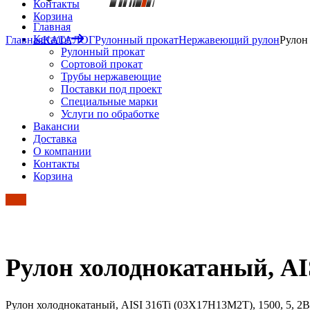
Контакты
Корзина
Главная
Каталог
Главная
КАТАЛОГ
Рулонный прокат
Нержавеющий рулон
Рулон
Рулонный прокат
Сортовой прокат
Трубы нержавеющие
Поставки под проект
Специальные марки
Услуги по обработке
Вакансии
Доставка
О компании
Контакты
Корзина
Рулон холоднокатаный, AIS
Рулон холоднокатаный, AISI 316Ti (03Х17Н13М2Т), 1500, 5, 2B