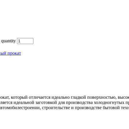
quantity
ный прокат
окат, который отличается идеально гладкой поверхностью, выс
ляется идеальной заготовкой для производства холодногнутых 
автомобилестроении, строительстве и производстве бытовой тех