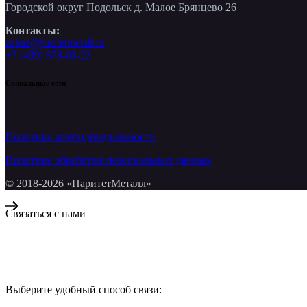
Городской округ Подольск д. Малое Брянцево 26
Контакты:
zakaz@paritetmetall.ru
+7 (499) 678-01-23
Социальные сети
Политика конфиденциальности
Политика обработки персональных данных
© 2018-2026 «ПаритетМеталл»
Связаться с нами
Компания «Паритет Металл»
всегда готова ответить на ваши вопросы, помочь с подбором ме
Выберите удобный способ связи:
КОНТАКТЫ